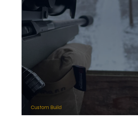
Custom Build
THE-X #2