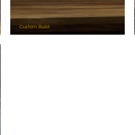
Custom Build
THE-X #4