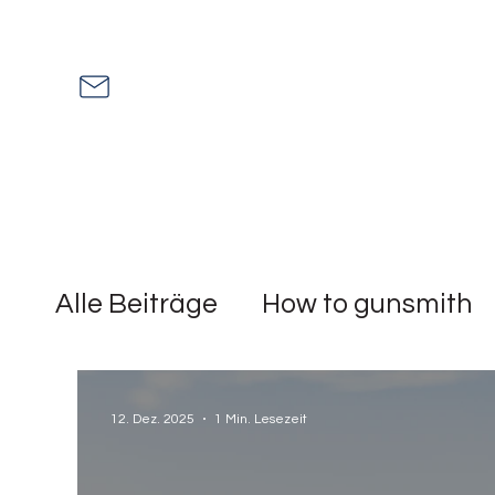
Alle Beiträge
How to gunsmith
Mythbuster
Shitstorm
Ge
12. Dez. 2025
1 Min. Lesezeit