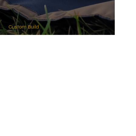
Custom Build
THE-X #3