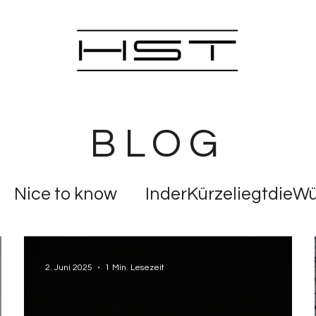
BLOG
Nice to know
InderKürzeliegtdieW
rüchteküche
2. Juni 2025
1 Min. Lesezeit